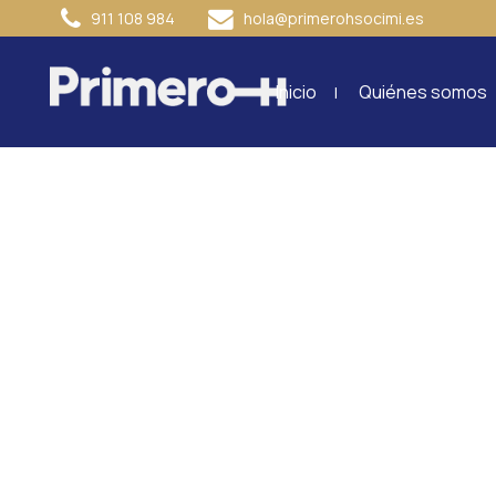
911 108 984
hola@primerohsocimi.es
Inicio
Quiénes somos