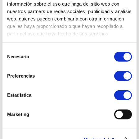
información sobre el uso que haga del sitio web con
del sitio. Podrías decir algo así:
nuestros partners de redes sociales, publicidad y análisis
web, quienes pueden combinarla con otra información
¡Bienvenido! Soy camarero de día,
que les haya proporcionado o que hayan recopilado a
aspirante a actor de noche y esta es
partir del uso que haya hecho de sus servicios.
mi web. Vivo en Mairena del Alcor,
tengo un perro que se llama Firulais
Selección
y me gusta el rebujito. (Y las tardes
Necesario
de
largas con café).
consentimiento
Preferencias
…o algo así:
Estadística
La empresa «Mariscos Recio» fue
fundada por Antonio Recio Mata.
Marketing
Empezó siendo una pequeña
empresa que suministraba marisco
a hoteles y restaurantes, pero poco