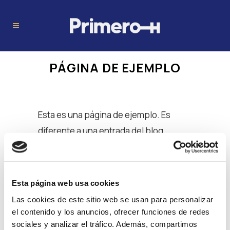
PÁGINA DE EJEMPLO
Esta es una página de ejemplo. Es
diferente a una entrada del blog
porque permanecerá en un solo lugar y
aparecerá en la navegación de tu sitio
(en la mayoría de los temas). La
Esta página web usa cookies
mayoría de las personas comienzan
Las cookies de este sitio web se usan para personalizar
con una página «Acerca de» que les
el contenido y los anuncios, ofrecer funciones de redes
sociales y analizar el tráfico. Además, compartimos
presenta a los visitantes potenciales